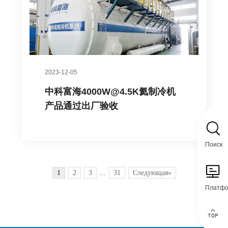
2023-12-05
中科富海4000W@4.5K氦制冷机
产品通过出厂验收
Поиск
1
2
3
...
31
Следующая»
Платф