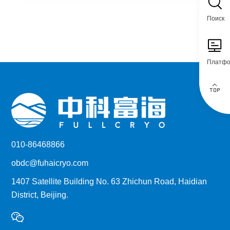
Поиск
Платф
010-86468866
obdc@fuhaicryo.com
1407 Satellite Building No. 63 Zhichun Road, Haidian
District, Beijing.